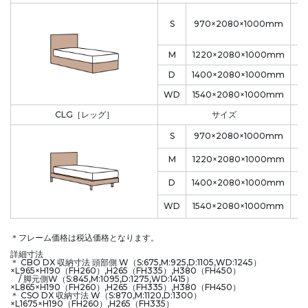
S
970×2080×1000mm
M
1220×2080×1000mm
D
1400×2080×1000mm
WD
1540×2080×1000mm
CLG［レッグ］
サイズ
S
970×2080×1000mm
M
1220×2080×1000mm
D
1400×2080×1000mm
WD
1540×2080×1000mm
＊フレーム価格は税込価格となります。
詳細寸法
＊ CBO DX 収納寸法 頭部側 W（S:675,M:925,D:1105,WD:1245）
×L965×H190（FH260）,H265（FH335）,H380（FH450）
/ 脚元側W（S:845,M:1095,D:1275,WD:1415）
×L865×H190（FH260）,H265（FH335）,H380（FH450）
＊ CSO DX 収納寸法 W（S:870,M:1120,D:1300）
×L1675×H190（FH260）,H265（FH335）