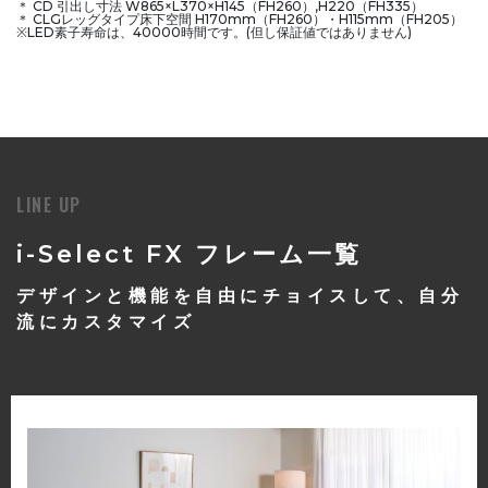
＊ CD 引出し寸法 W865×L370×H145（FH260）,H220（FH335）
＊ CLGレッグタイプ床下空間 H170mm（FH260）・H115mm（FH205）
※LED素子寿命は、40000時間です。(但し保証値ではありません)
LINE UP
i-Select FX フレーム一覧
デザインと機能を自由にチョイスして、自分
流にカスタマイズ