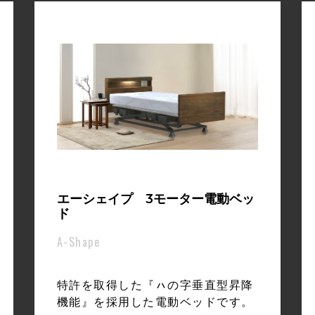
エーシェイプ 3モーター電動ベッ
ド
A-Shape
特許を取得した『ㇵの字垂直型昇降
機能』を採用した電動ベッドです。