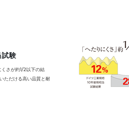
当試験
くさが約1/2以下の結
用いただける高い品質と耐